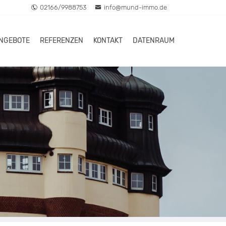
02166/9988753
info@mund-immo.de
ANGEBOTE
REFERENZEN
KONTAKT
DATENRAUM