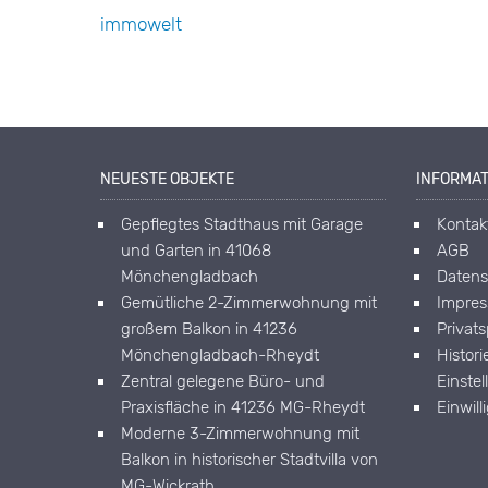
NEUESTE OBJEKTE
INFORMA
Gepflegtes Stadthaus mit Garage
Kontak
und Garten in 41068
AGB
Mönchengladbach
Datens
Gemütliche 2-Zimmerwohnung mit
Impre
großem Balkon in 41236
Privat
Mönchengladbach-Rheydt
Histori
Zentral gelegene Büro- und
Einste
Praxisfläche in 41236 MG-Rheydt
Einwil
Moderne 3-Zimmerwohnung mit
Balkon in historischer Stadtvilla von
MG-Wickrath