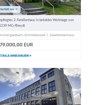
Gefällt mir
epflegtes 2-Familienhaus in beliebter Wohnlage von
1239 MG-Rheydt
önchengladbach-Schmölderpark | Zweifamilienhaus
79.000,00 EUR
ETAILS ANSCHAUEN »