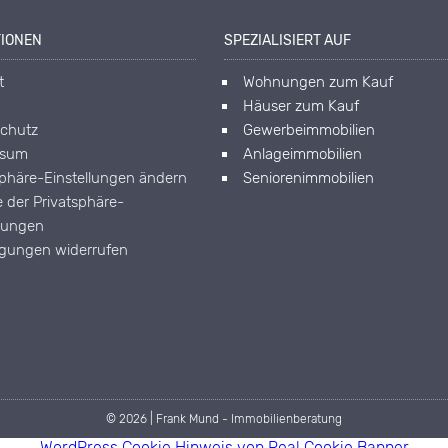
TIONEN
SPEZIALISIERT AUF
t
Wohnungen zum Kauf
Häuser zum Kauf
chutz
Gewerbeimmobilien
ssum
Anlageimmobilien
sphäre-Einstellungen ändern
Seniorenimmobilien
e der Privatsphäre-
llungen
ligungen widerrufen
© 2026 | Frank Mund - Immobilienberatung
WordPress Cookie Hinweis von Real Cookie Banner