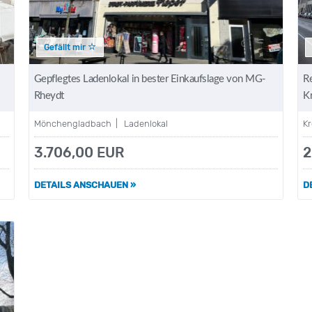
Gefällt mir
Gepflegtes Ladenlokal in bester Einkaufslage von MG-
R
Rheydt
K
Mönchengladbach | Ladenlokal
K
3.706,00 EUR
2
DETAILS ANSCHAUEN »
D