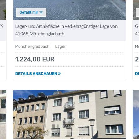
Gefällt mir
79
Lager- und Archivfläche in verkehrsgünstiger Lage von
G
41068 Mönchengladbach
4
Mönchengladbach | Lager
M
1.224,00 EUR
2
DETAILS ANSCHAUEN »
D